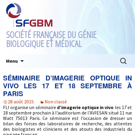
SOCIÉTÉ FRANÇAISE DU GÉNIE
BIOLOGIQUE ET MÉDICAL
Aller
Recherc
Menu
au
contenu
SÉMINAIRE D’IMAGERIE OPTIQUE IN
VIVO LES 17 ET 18 SEPTEMBRE À
PARIS
28 août 2015
Non classé
FLI organise un séminaire
d’imagerie optique in vivo
les 17 et
18 septembre prochain à l’auditorium de l’AVIESAN situé 11 rue
Watt 75013 Paris. Ce séminaire est l’occasion de dresser un
bilan des forces des laboratoires de recherche, des attentes
des biologistes et cliniciens et des atouts des industriels du
paysage français.