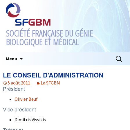
SOCIÉTÉ FRANÇAISE DU GÉNIE
BIOLOGIQUE ET MÉDICAL
Aller
Recherc
Menu
au
contenu
LE CONSEIL D’ADMINISTRATION
5 août 2011
La SFGBM
Président
Olivier Beuf
Vice président
Dimitris Visvikis
Trésorier