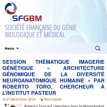
SOCIÉTÉ FRANÇAISE DU GÉNIE
BIOLOGIQUE ET MÉDICAL
Aller
Recherc
Menu
au
contenu
SESSION THÉMATIQUE IMAGERIE
GÉNÉTIQUE « ARCHITECTURE
GÉNOMIQUE DE LA DIVERSITÉ
NEUROANATOMIQUE HUMAINE » PAR
ROBERTO TORO, CHERCHEUR À
L’INSTITUT PASTEUR
17 décembre 2014
Non classé
Roberto Toro est chercheur dans le département