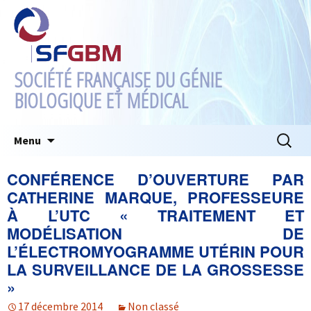
SOCIÉTÉ FRANÇAISE DU GÉNIE
BIOLOGIQUE ET MÉDICAL
Aller
Recherc
Menu
au
contenu
CONFÉRENCE D’OUVERTURE PAR
CATHERINE MARQUE, PROFESSEURE
À L’UTC « TRAITEMENT ET
MODÉLISATION DE
L’ÉLECTROMYOGRAMME UTÉRIN POUR
LA SURVEILLANCE DE LA GROSSESSE
»
17 décembre 2014
Non classé