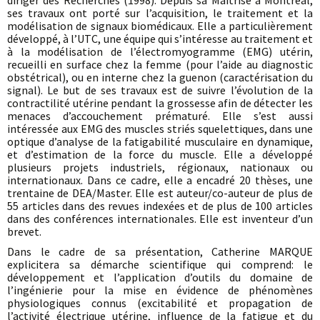
diriger des Recherches (1998). Depuis sa Maitrise à Montréal,
ses travaux ont porté sur l’acquisition, le traitement et la
modélisation de signaux biomédicaux. Elle a particulièrement
développé, à l’UTC, une équipe qui s’intéresse au traitement et
à la modélisation de l’électromyogramme (EMG) utérin,
recueilli en surface chez la femme (pour l’aide au diagnostic
obstétrical), ou en interne chez la guenon (caractérisation du
signal). Le but de ses travaux est de suivre l’évolution de la
contractilité utérine pendant la grossesse afin de détecter les
menaces d’accouchement prématuré. Elle s’est aussi
intéressée aux EMG des muscles striés squelettiques, dans une
optique d’analyse de la fatigabilité musculaire en dynamique,
et d’estimation de la force du muscle. Elle a développé
plusieurs projets industriels, régionaux, nationaux ou
internationaux. Dans ce cadre, elle a encadré 20 thèses, une
trentaine de DEA/Master. Elle est auteur/co-auteur de plus de
55 articles dans des revues indexées et de plus de 100 articles
dans des conférences internationales. Elle est inventeur d’un
brevet.
Dans le cadre de sa présentation, Catherine MARQUE
explicitera sa démarche scientifique qui comprend: le
développement et l’application d’outils du domaine de
l’ingénierie pour la mise en évidence de phénomènes
physiologiques connus (excitabilité et propagation de
l’activité électrique utérine, influence de la fatigue et du