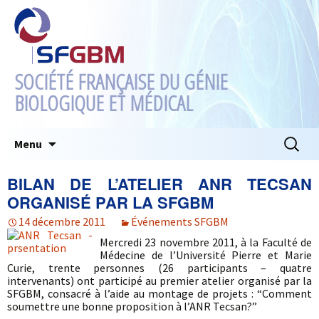
SOCIÉTÉ FRANÇAISE DU GÉNIE
BIOLOGIQUE ET MÉDICAL
Aller
Recherc
Menu
au
contenu
BILAN DE L’ATELIER ANR TECSAN
ORGANISÉ PAR LA SFGBM
14 décembre 2011
Événements SFGBM
Mercredi 23 novembre 2011, à la Faculté de
Médecine de l’Université Pierre et Marie
Curie, trente personnes (26 participants – quatre
intervenants) ont participé au premier atelier organisé par la
SFGBM, consacré à l’aide au montage de projets : “Comment
soumettre une bonne proposition à l’ANR Tecsan?”