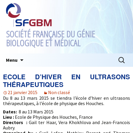
SOCIÉTÉ FRANÇAISE DU GÉNIE
BIOLOGIQUE ET MÉDICAL
Aller
Recherc
Menu
au
contenu
ECOLE D’HIVER EN ULTRASONS
THÉRAPEUTIQUES
21 janvier 2015
Non classé
Du 8 au 13 mars 2015 se tiendra l’école d’hiver en ultrasons
thérapeutiques, à l’école de physique des Houches.
Dates:
8 au 13 Mars 2015
Lieu :
Ecole de Physique des Houches, France
Directors :
Gail ter Haar, Vera Khokhlova and Jean-Francois
Aubry.