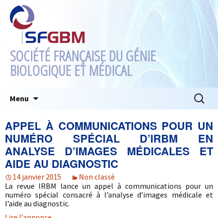
SOCIÉTÉ FRANÇAISE DU GÉNIE
BIOLOGIQUE ET MÉDICAL
Aller
Recherc
Menu
au
contenu
APPEL À COMMUNICATIONS POUR UN
NUMÉRO SPÉCIAL D’IRBM EN
ANALYSE D’IMAGES MÉDICALES ET
AIDE AU DIAGNOSTIC
14 janvier 2015
Non classé
La revue IRBM lance un appel à communications pour un
numéro spécial consacré à l’analyse d’images médicale et
l’aide au diagnostic.
Lire l’annonce