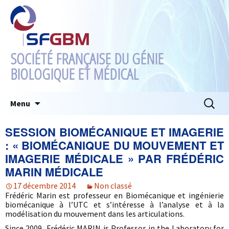
SOCIÉTÉ FRANÇAISE DU GÉNIE
BIOLOGIQUE ET MÉDICAL
Aller
Recherc
Menu
au
contenu
SESSION BIOMÉCANIQUE ET IMAGERIE
: « BIOMÉCANIQUE DU MOUVEMENT ET
IMAGERIE MÉDICALE » PAR FRÉDÉRIC
MARIN MÉDICALE
17 décembre 2014
Non classé
Frédéric Marin est professeur en Biomécanique et ingénierie
biomécanique à l’UTC et s’intéresse à l’analyse et à la
modélisation du mouvement dans les articulations.
Since 2009, Frédéric MARIN is Professor in the Laboratory for