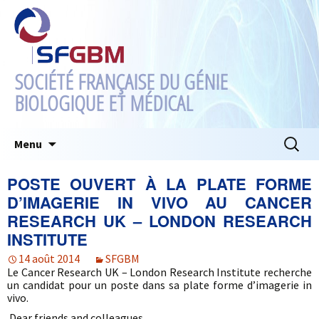
SOCIÉTÉ FRANÇAISE DU GÉNIE
BIOLOGIQUE ET MÉDICAL
Aller
Recherc
Menu
au
contenu
POSTE OUVERT À LA PLATE FORME
D’IMAGERIE IN VIVO AU CANCER
RESEARCH UK – LONDON RESEARCH
INSTITUTE
14 août 2014
SFGBM
Le Cancer Research UK – London Research Institute recherche
un candidat pour un poste dans sa plate forme d’imagerie in
vivo.
Dear friends and colleagues,