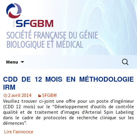
SOCIÉTÉ FRANÇAISE DU GÉNIE
BIOLOGIQUE ET MÉDICAL
Aller
Recherc
Menu
au
contenu
CDD DE 12 MOIS EN MÉTHODOLOGIE
IRM
2 avril 2014
SFGBM
Veuillez trouver ci-joint une offre pour un poste d’ingénieur
(CDD 12 mois) sur le “Développement d’outils de contrôle
qualité et de traitement d’images d’Arterial Spin Labeling
dans le cadre de protocoles de recherche clinique sur les
démences”.
Lire l’annonce