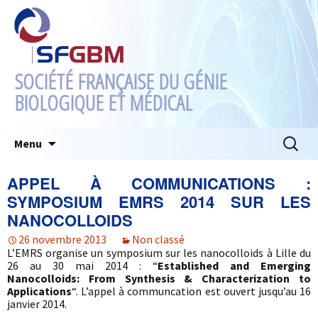
SOCIÉTÉ FRANÇAISE DU GÉNIE
BIOLOGIQUE ET MÉDICAL
Aller
Recherc
Menu
au
contenu
APPEL À COMMUNICATIONS :
SYMPOSIUM EMRS 2014 SUR LES
NANOCOLLOIDS
26 novembre 2013
Non classé
L’EMRS organise un symposium sur les nanocolloids à Lille du
26 au 30 mai 2014 : “
Established and Emerging
Nanocolloids: From Synthesis & Characterization to
Applications
“. L’appel à communcation est ouvert jusqu’au 16
janvier 2014.