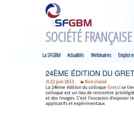
SOCIÉTÉ FRANÇAISE
Aller
La SFGBM
Actualités
Webinaires
Emploi e
au
Le mot du Président et de la
Événements SFGBM
Offres d
contenu
24ÈME ÉDITION DU GRET
Vice-Présidente
Toutes les actualités
Emplois
22 juin 2013
Non classé
Actions
La 24ème édition du colloque
Gretsi
se tie
Archives Newsletters
Post-Do
colloque est un lieu de rencontre privilé
Conseil d’administration
et des Images. C’est l’occasion d’exposer l
Formatio
applicatifs et expérimentaux.
Partenaires
Le Prix Claude Fourcade
Le Prix de Thèse en GBM