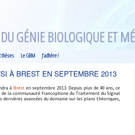
 DU GÉNIE BIOLOGIQUE ET MÉ
t thèses
Le GBM
J’adhère !
e thèse
Métiers
SI À BREST EN SEPTEMBRE 2013
Formations
ndra à
Brest
en septembre 2013. Depuis plus de 40 ans, ce
c
gié de la communauté francophone du Traitement du Signal
es dernières avancées du domaine sur les plans théoriques,
ns