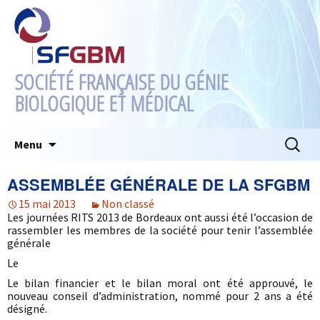
SOCIÉTÉ FRANÇAISE DU GÉNIE
BIOLOGIQUE ET MÉDICAL
Aller
Recherc
Menu
au
contenu
ASSEMBLÉE GÉNÉRALE DE LA SFGBM
15 mai 2013
Non classé
Les journées RITS 2013 de Bordeaux ont aussi été l’occasion de
rassembler les membres de la société pour tenir l’assemblée
générale
Le
Le bilan financier et le bilan moral ont été approuvé, le
nouveau conseil d’administration, nommé pour 2 ans a été
désigné.