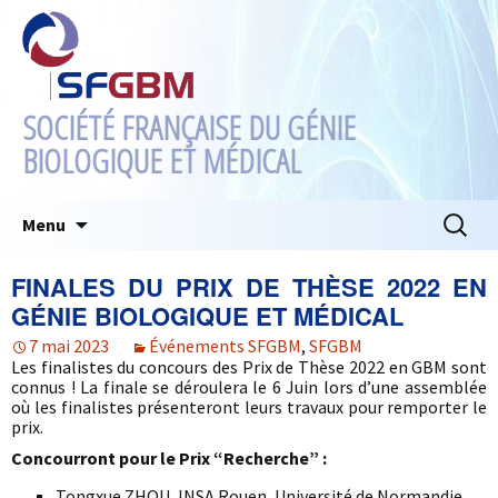
SOCIÉTÉ FRANÇAISE DU GÉNIE
BIOLOGIQUE ET MÉDICAL
Aller
Recherc
Menu
au
contenu
FINALES DU PRIX DE THÈSE 2022 EN
GÉNIE BIOLOGIQUE ET MÉDICAL
7 mai 2023
Événements SFGBM
,
SFGBM
Les finalistes du concours des Prix de Thèse 2022 en GBM sont
connus ! La finale se déroulera le 6 Juin lors d’une assemblée
où les finalistes présenteront leurs travaux pour remporter le
prix.
Concourront pour le Prix “Recherche” :
Tongxue ZHOU, INSA Rouen, Université de Normandie