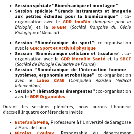
Session spéciale “Biomécanique et montagne”
Session spéciale “Grands instruments et imagerie
aux petites échelles pour la biomécanique”
: co-
organisation avec le
GDR ImaBio
(
Imagerie pour la
Biologie
) et la
SFGBM
(
Société française du Génie
Biologique et Médical
)
Session “Biomécanique du sport”
: co-organisation
avec le
GDR Sport et Activité physique
Session “Biomécanique cellulaire et tissulaire”
: co-
organisation avec le
GDR MecaBio Santé
et la
SBCF
(
Société de Biologie Cellulaire de France
)
Session “Biomécanique de l’interaction homme –
systèmes, ergonomie et robotique”
: co-organisation
avec le
Labex CAMI
(
Computed Assisted Medical
Interventions
)
Session “Thématiques émergentes”
: co-organisation
avec le
GDR Organoïdes
Durant les sessions plénières, nous aurons l’honneur
d’accueillir quatre conférenciers invités :
Estefanía Peña
,
Professeure à l’Université de Saragosse
à Maria de Luna
Nicolas Coulmy
,
Responsable du département