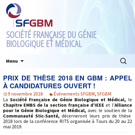
SOCIÉTÉ FRANÇAISE DU GÉNIE
BIOLOGIQUE ET MÉDICAL
Aller
Recherc
Menu
au
contenu
PRIX DE THÈSE 2018 EN GBM : APPEL
À CANDIDATURES OUVERT !
9 novembre 2018
Événements SFGBM
,
SFGBM
La
Société Française de Génie Biologique et Médical,
le
Chapitre EMBS de la section française d’IEEE
et l’
Alliance
pour le Génie Biologique et Médical,
avec le soutien de la
Communauté Stic-Santé,
décerneront leurs prix de thèse
2018 lors de la conférence RITS organisée à Tours du 20 au 22
mai 2019.